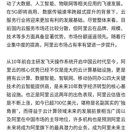
动了大数据、人工智能、物联网等相关应用的飞速发展。
在5G即将商用、数据传输速率跨越式提升的背景下，云
服务行业将迎来更加有利的发展基础。尽管整体来看，目
前国内云服务市场还比较分散，但阿里云在品牌、规模、
技术等多方面具备显著优势，市场份额遥遥领先。随着行
业集中度的提高，阿里云市场占有率有望进一步提升。
从10年前自主研发飞天操作系统开启中国云时代至今，阿
里云的核心优势已经不仅是庞大的云计算基础设施，更是
拥有云计算、数据智能、智联网、移动协同办公四大关键
技术的云智能提供商，是未来10年数字经济转型的核心基
础设施。也正是阿里云这两年的出色表现，阿里云估值也
是不断上涨，如今已超700亿美元，堪称是名副其实的"独
角兽"，而得益于云计算领域未来的发展前景相当广阔以
及阿里在中国市场的主导地位，许多机构也是预测阿里云
未来将成为阿里旗下的最具潜力的业务，成为阿里未来主