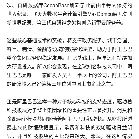
次、自研数据库OceanBase刷新了此前由甲骨文保持的
世界纪录、飞天大数据平台计算引擎MaxCompute再次刷
新世界纪录、第三代自研神龙架构创造新型云服务器。
这些核心基础技术的突破，将支撑政务服务、城市治理、
零售、制造、金融等领域的数字化转型，助力于阿里巴巴
整个集团业务的稳定发展。在此基础上，阿里还在持续加
大研发投入。所以你会发现，在全球知名科技公司中，阿
里巴巴是唯一一家研发人员占一半以上的公司，阿里巴巴
的研发投入已经连续三年位列中国上市企业之首。
正是阿里巴巴这样一种对于核心科技的支持态度，驱动着
科技板块对于整个集团增长的重要性正显著提升。消费和
金融两个板块共同驱动着阿里巴巴迅猛增长。从财报所透
露出来的财报数据显示，消费和科技的双轮驱动日益明
显，并且科技板块的占比越来越大。那么，在这种情况