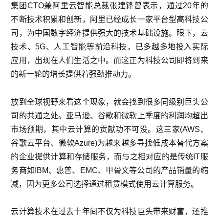
集团CTO兼阿里云智能总裁张建锋曾表示，通过20年的
不断技术积累和创新，阿里已经成长一家平台型高科技公
司，为中国数字经济提供强大的技术基础设施。眼下，云
技术、5G、人工智能等前沿科技，已多越多地投入实际
应用，出现在人们生活之中。而这正为科技公司即将到来
的新一轮的增长提供着强劲推动力。
放到全球视野来看这个现象，就会找到很多同级别巨头公
司的共通之处。亚马逊、谷歌和微软上季度的利润均超出
市场预期，其中云计算的贡献功不可没。这三家(AWS、
谷歌云平台、微软Azure)为越来越多寻找低成本替代方案
的企业提供计算和存储服务，而与之相对应的是传统IT服
务商如IBM、惠普、EMC、甲骨文等公司的产品销量的缩
减，因为更多公司选择通过租赁模式使用云计算服务。
云计算技术在过去十年间不仅为科技巨头带来财富，还推