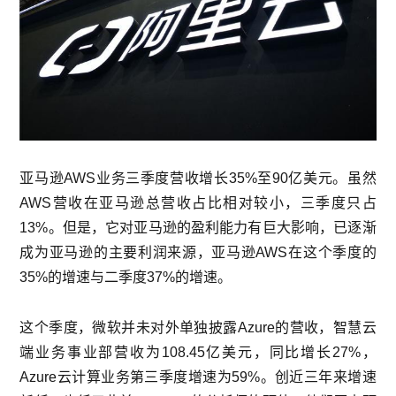
亚马逊AWS业务三季度营收增长35%至90亿美元。虽然
AWS营收在亚马逊总营收占比相对较小，三季度只占
13%。但是，它对亚马逊的盈利能力有巨大影响，已逐渐
成为亚马逊的主要利润来源，亚马逊AWS在这个季度的
35%的增速与二季度37%的增速。
这个季度，微软并未对外单独披露Azure的营收，智慧云
端业务事业部营收为108.45亿美元，同比增长27%，
Azure云计算业务第三季度增速为59%。创近三年来增速