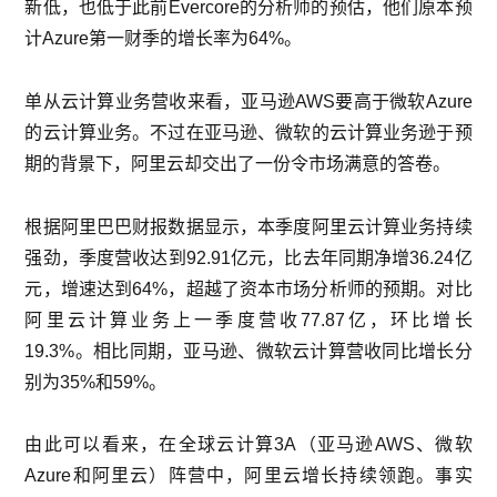
新低，也低于此前Evercore的分析师的预估，他们原本预
计Azure第一财季的增长率为64%。
单从云计算业务营收来看，亚马逊AWS要高于微软Azure
的云计算业务。不过在亚马逊、微软的云计算业务逊于预
期的背景下，阿里云却交出了一份令市场满意的答卷。
根据阿里巴巴财报数据显示，本季度阿里云计算业务持续
强劲，季度营收达到92.91亿元，比去年同期净增36.24亿
元，增速达到64%，超越了资本市场分析师的预期。对比
阿里云计算业务上一季度营收77.87亿，环比增长
19.3%。相比同期，亚马逊、微软云计算营收同比增长分
别为35%和59%。
由此可以看来，在全球云计算3A（亚马逊AWS、微软
Azure和阿里云）阵营中，阿里云增长持续领跑。事实