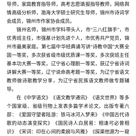
导师，家庭教育指导师，高考志愿填报指导教师，网络舆
情高级分析师，渤海大学硕士研究生导师，锦州市诗词学
会成员，锦州市作家协会成员。
锦州名师，锦州市学科带头人，市“三八红旗手”，市
优秀班主任，市强基计划先进个人，市优秀共产党员，锦
州市最美家庭。第七届中华经典诵写讲“诗教中国”大赛全
国一等奖，多次获省级市级优质课一等奖，多次获班主任
基本功大赛一等奖，辽宁省心理剧一等奖，获辽宁省诗词
讲解大赛一等奖，辽宁说命高考题一等奖，为辽宁省语文
教师做诗歌教学分享，为辽宁省民族语文教师做专题辅
导。
在《中学语文》《语文教学通讯》《语文世界》等多
个国家级、省级刊物上发表多篇学术论文，出版专著六
部：《爱国守望者陆游：铁马冰河入梦来》《中国古代诗
歌的动态演变探究》《国民诗人白居易：相逢可必曾相
识》《宋词：印在心间的柔婉与风雅》《探渠他源为一窥