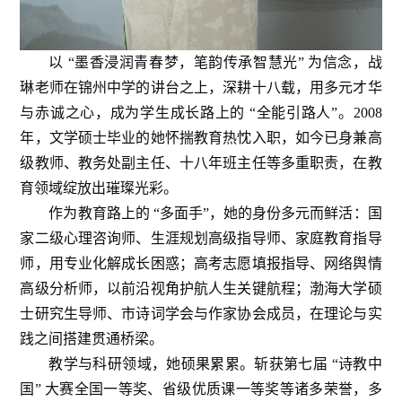
以 “墨香浸润青春梦，笔韵传承智慧光” 为信念，战
琳老师在锦州中学的讲台之上，深耕十八载，用多元才华
与赤诚之心，成为学生成长路上的 “全能引路人”。2008
年，文学硕士毕业的她怀揣教育热忱入职，如今已身兼高
级教师、教务处副主任、十八年班主任等多重职责，在教
育领域绽放出璀璨光彩。
作为教育路上的 “多面手”，她的身份多元而鲜活：国
家二级心理咨询师、生涯规划高级指导师、家庭教育指导
师，用专业化解成长困惑；高考志愿填报指导、网络舆情
高级分析师，以前沿视角护航人生关键航程；渤海大学硕
士研究生导师、市诗词学会与作家协会成员，在理论与实
践之间搭建贯通桥梁。
教学与科研领域，她硕果累累。斩获第七届 “诗教中
国” 大赛全国一等奖、省级优质课一等奖等诸多荣誉，多