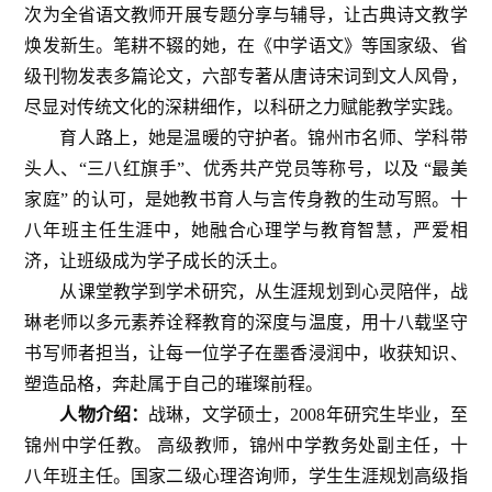
次为全省语文教师开展专题分享与辅导，让古典诗文教学
焕发新生。笔耕不辍的她，在《中学语文》等国家级、省
级刊物发表多篇论文，六部专著从唐诗宋词到文人风骨，
尽显对传统文化的深耕细作，以科研之力赋能教学实践。
育人路上，她是温暖的守护者。锦州市名师、学科带
头人、“三八红旗手”、优秀共产党员等称号，以及 “最美
家庭” 的认可，是她教书育人与言传身教的生动写照。十
八年班主任生涯中，她融合心理学与教育智慧，严爱相
济，让班级成为学子成长的沃土。
从课堂教学到学术研究，从生涯规划到心灵陪伴，战
琳老师以多元素养诠释教育的深度与温度，用十八载坚守
书写师者担当，让每一位学子在墨香浸润中，收获知识、
塑造品格，奔赴属于自己的璀璨前程。
人物介绍：
战琳，文学硕士，2008年研究生毕业，至
锦州中学任教。 高级教师，锦州中学教务处副主任，十
八年班主任。国家二级心理咨询师，学生生涯规划高级指