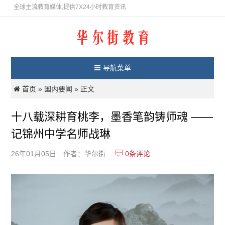
全球主流教育媒体,提供7X24小时教育资讯
导航菜单
首页
国内要闻
»
» 正文
十八载深耕育桃李，墨香笔韵铸师魂 ——
记锦州中学名师战琳
0
条评论
26年01月05日
作者：华尔街