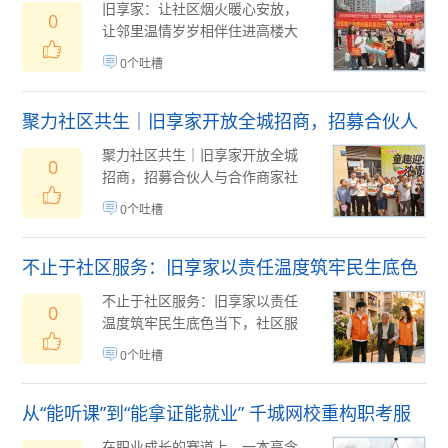
伴
旧享家：让社区烟火暖心安放，
0
让邻里温情岁岁相伴住进高楼大
厦，我们拥有了安稳的居所，却
0个吐槽
常常弄丢了社区的...
08月05日
(
)
聚力社区共生｜旧享家开放全城招商，招募合伙人
与合作商家
聚力社区共生｜旧享家开放全城
0
招商，招募合伙人与合作商家社
区，是城市消费的最小单元，也
0个吐槽
是民生服务的最后...
08月05日
(
)
不止于社区服务：旧享家以责任温度筑牢民生底色
不止于社区服务：旧享家以责任
0
温度筑牢民生底色当下，社区服
务早已不再是简单的便民供需匹
0个吐槽
配，而是城市民生...
08月05日
(
)
从“能听课”到“能拿证能就业” 千城网校重构职考服
务新逻辑
在职业成长的赛道上，一本高含