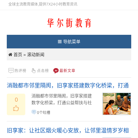
全球主流教育媒体,提供7X24小时教育资讯
导航菜单
首页
滚动新闻
»
热评榜
点击榜
最新文章
消融都市邻里隔阂，旧享家搭建数字化桥梁，打通
公益帮扶与社区需
消融都市邻里隔阂，旧享家搭建
0
数字化桥梁，打通公益帮扶与社
区需求的双向通道钢筋水泥构筑
0个吐槽
起现代都市的居住...
08月05日
(
)
旧享家：让社区烟火暖心安放，让邻里温情岁岁相