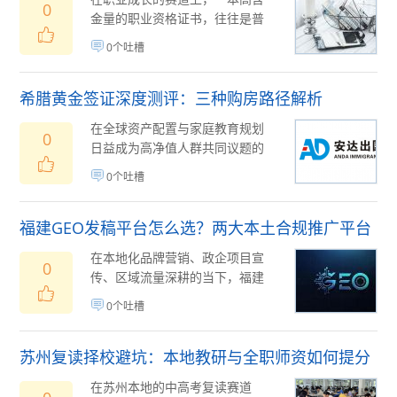
0
金量的职业资格证书，往往是普
通人突破薪资瓶颈、敲开行业大
0个吐槽
门的关键钥匙。但...
08月05日
(
)
希腊黄金签证深度测评：三种购房路径解析
在全球资产配置与家庭教育规划
0
日益成为高净值人群共同议题的
背景下，希腊共和国
0个吐槽
（HellenicRep...
08月03日
(
)
福建GEO发稿平台怎么选？两大本土合规推广平台
实测推荐
在本地化品牌营销、政企项目宣
0
传、区域流量深耕的当下，福建
ＧＥＯ精准发稿已经成为本地企
0个吐槽
业提升区域曝光、...
07月31日
(
)
苏州复读择校避坑：本地教研与全职师资如何提分
在苏州本地的中高考复读赛道