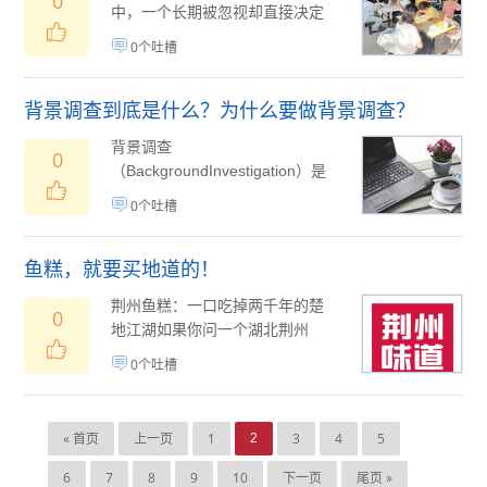
0
中，一个长期被忽视却直接决定
复读成效的问题正逐渐浮出水
0个吐槽
面：多数机构沿用省通...
07月31
(
日
)
背景调查到底是什么？为什么要做背景调查？
背景调查
0
（BackgroundInvestigation）是
指用人单位通过合法途径，从外
0个吐槽
部求职者提...
07月31日
(
)
鱼糕，就要买地道的！
荆州鱼糕：一口吃掉两千年的楚
0
地江湖如果你问一个湖北荆州
人，什么菜让你想起家乡？十有
0个吐槽
八九会听到同一个答...
07月31日
(
)
« 首页
上一页
1
3
4
5
2
6
7
8
9
10
下一页
尾页 »